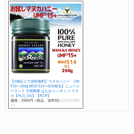
【2個以上で送料無料】マヌカハニー UM
F15+ 250g MGO 514〜828相当】ニュージ
ーランド 天然蜂蜜 はちみつ ハチミツ マヌ
カ【HLS_DU】【RCP】
価格：3980円（税込、送料別)
(2018/4/8時
点)