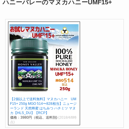
ハニーバレーのマヌカハニーUMF15+
【2個以上で送料無料】マヌカハニー UM
F15+ 250g MGO 514〜828相当】ニュージ
ーランド 天然蜂蜜 はちみつ ハチミツ マヌ
カ【HLS_DU】【RCP】
価格：3980円（税込、送料別)
(2018/4/8時
点)