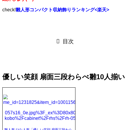
check!
雛人形コンパクト収納飾りランキング<楽天>
目次
優しい笑顔 扇面三段わらべ雛10人揃い
雛人形 ひな人形「優しい笑顔 扇面三段わら