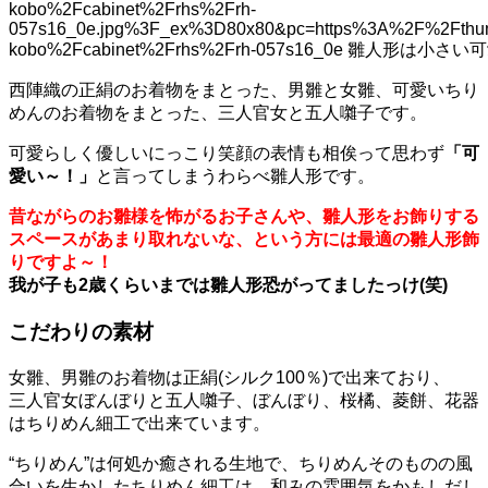
西陣織の正絹のお着物をまとった、男雛と女雛、可愛いちり
めんのお着物をまとった、三人官女と五人囃子です。
可愛らしく優しいにっこり笑顔の表情も相俟って思わず
「可
愛い～！」
と言ってしまうわらべ雛人形です。
昔ながらのお雛様を怖がるお子さんや、雛人形をお飾りする
スペースがあまり取れないな、という方には最適の雛人形飾
りですよ～！
我が子も2歳くらいまでは雛人形恐がってましたっけ(笑)
こだわりの素材
女雛、男雛のお着物は正絹(シルク100％)で出来ており、
三人官女ぼんぼりと五人囃子、ぼんぼり、桜橘、菱餅、花器
はちりめん細工で出来ています。
“ちりめん”は何処か癒される生地で、ちりめんそのものの風
合いを生かしたちりめん細工は、和みの雰囲気をかもしだし