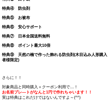
特典④ 防虫剤
特典⑤ お被布
特典⑥ 安心サポート
特典⑦ 日本全国送料無料
特典⑧ ポイント最大10倍
特典⑨ 天然の楠で作った飾れる防虫剤(木目込み人形購入
者様限定)
さらに！！
対象商品と同時購入＋クーポン利用で…！
お名前プレ―トがなんと1円で作れちゃいます！！
実は特典はこれだけではないんですよ～(^^)