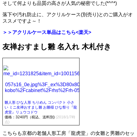
そして何よりも品質の高さが人気の秘密でした(*^^*)
落下や汚れ防止に、アクリルケース(別売り)とのご購入がオ
ススメですよ～！
＞＞
アクリルケース単品はこちら<楽天>
友禅おすまし雛 名入れ 木札付き
雛人形 ひな人形 ちりめん コンパクト 小さ
い ミニ友禅おすまし雛 お雛様 ひな祭り『龍
虎堂』リュウコドウ
価格：3240円（税込、送料別)
(2018/1/7時
点)
こちらも京都の老舗人形工房「龍虎堂」の女雛と男雛のセッ