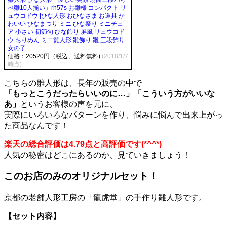
べ雛10人揃い」rh57s お雛様 コンパクト リ
ュウコドウ||ひな人形 おひなさま お道具 か
わいい ひなまつり ミニ ひな祭り ミニチュ
ア 小さい 初節句 ひな飾り 屏風 リュウコド
ウ ちりめん ミニ雛人形 雛飾り 雛 三段飾り
女の子
価格：20520円（税込、送料無料)
(2018/1/7
時点)
こちらの雛人形は、長年の販売の中で
「もっとこうだったらいいのに…」「こういう方がいいな
あ」
というお客様の声を元に、
実際にいろいろなパターンを作り、悩みに悩んで出来上がっ
た商品なんです！
楽天の総合評価は4.79点と高評価です(*^^*)
人気の秘密はどこにあるのか、見ていきましょう！
このお店のみのオリジナルセット！
京都の老舗人形工房の「龍虎堂」の手作り雛人形です。
【セット内容】