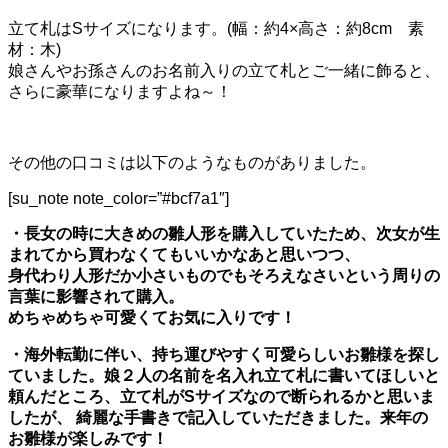
立て札はSサイズになります。(幅：約4×高さ：約8cm 素
材：木)
娘さんやお孫さんのお名前入りの立て札とご一緒に飾ると、
さらに豪華になりますよね～！
その他の口コミは以下のようなものがありました。
[su_note note_color=”#bcf7a1″]
・長女の時に大きめの雛人形を購入していたため、次女が生
まれてから買わなくてもいいかなあと思いつつ、
身代わり人形だか小さいものでもそろえなさいという周りの
言葉に影響されて購入。
めちゃめちゃ可愛くてお気に入りです！
・海外転勤に伴い、持ち運びやすく可愛らしいお雛様を探し
ていました。娘２人の名前を名入れ立て札に書いてほしいと
頼んだところ、立て札がSサイズなので断られるかと思いま
したが、
綺麗な手書きで記入していただきました。来年の
お雛様が楽しみです！