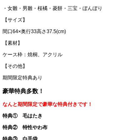
・女雛・男雛・桜橘・菱餅・三宝・ぼんぼり
【サイズ】
間口64×奥行33高さ37.5(cm)
【素材】
ケース枠：焼桐、アクリル
【その他】
期間限定特典あり
豪華特典多数！
なんと期間限定で豪華な特典付きです！
特典① 毛はたき
特典② 特性やわ布
特典③ 白手袋