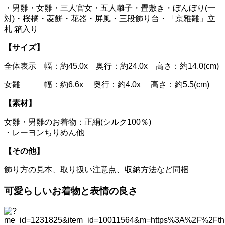
・男雛・女雛・三人官女・五人囃子・畳敷き・ぼんぼり(一
対)・桜橘・菱餅・花器・屏風・三段飾り台・「京雅雛」立
札 箱入り
【サイズ】
全体表示 幅：約45.0x 奥行：約24.0x 高さ：約14.0(cm)
女雛 幅：約6.6x 奥行：約4.0x 高さ：約5.5(cm)
【素材】
女雛・男雛のお着物：正絹(シルク100％)
・レーヨンちりめん他
【その他】
飾り方の見本、取り扱い注意点、収納方法など同梱
可愛らしいお着物と表情の良さ