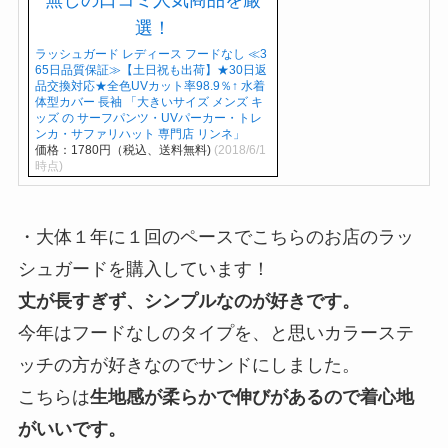
ラッシュガード レディース フードなし ≪3
65日品質保証≫【土日祝も出荷】★30日返
品交換対応★全色UVカット率98.9％↑ 水着
体型カバー 長袖 「大きいサイズ メンズ キ
ッズ の サーフパンツ・UVパーカー・トレ
ンカ・サファリハット 専門店 リンネ」
価格：1780円（税込、送料無料)
(2018/6/1
時点)
・大体１年に１回のペースでこちらのお店のラッ
シュガードを購入しています！
丈が長すぎず、シンプルなのが好きです。
今年はフードなしのタイプを、と思いカラーステ
ッチの方が好きなのでサンドにしました。
こちらは
生地感が柔らかで伸びがあるので着心地
がいいです。