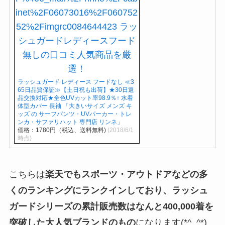
ラッシュガード レディース フードなし ≪3
65日品質保証≫【土日祝も出荷】★30日返
品交換対応★全色UVカット率98.9％↑ 水着
体型カバー 長袖 「大きいサイズ メンズ キ
ッズ の サーフパンツ・UVパーカー・トレ
ンカ・サファリハット 専門店 リンネ」
価格：1780円（税込、送料無料)
(2018/6/1
時点)
こちらは
楽天でもスポーツ・アウトドアなどの多
くのランキングにランクインしており、ラッシュ
ガードシリーズの累計販売数はなんと400,000着を
突破した大人気ブランドのもの
になります(*^_^*)