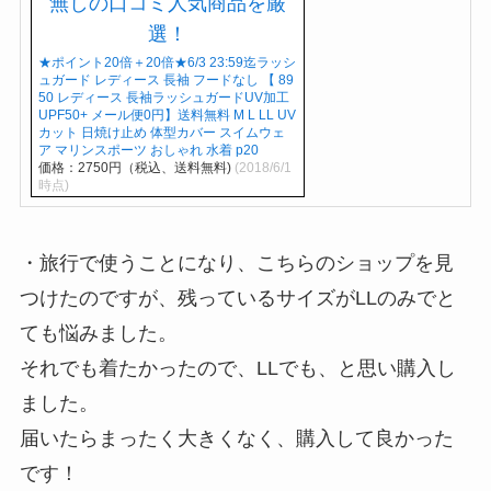
★ポイント20倍＋20倍★6/3 23:59迄ラッシ
ュガード レディース 長袖 フードなし 【 89
50 レディース 長袖ラッシュガードUV加工
UPF50+ メール便0円】送料無料 M L LL UV
カット 日焼け止め 体型カバー スイムウェ
ア マリンスポーツ おしゃれ 水着 p20
価格：2750円（税込、送料無料)
(2018/6/1
時点)
・旅行で使うことになり、こちらのショップを見
つけたのですが、残っているサイズがLLのみでと
ても悩みました。
それでも着たかったので、LLでも、と思い購入し
ました。
届いたらまったく大きくなく、購入して良かった
です！