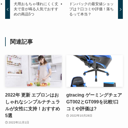
犬用おもちゃ壊れにくく丈
ドンパックの最安値ショッ
夫で音が鳴る人気でおすす
プは？口コミや評価！落ち
めの商品5つ
るって本当？
関連記事
2022年 更新 エプロンはお
gtracing ゲーミングチェア
しゃれなシンプルナチュラ
GT002とGT099を比較!口
ルが女性に支持！おすすめ
コミや評価は?
5選
2022年10月28日
2022年11月1日