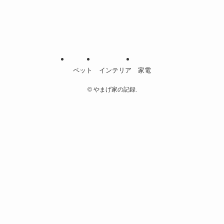
ゴ
リ
ー
ペット
インテリア
家電
©
やまげ家の記録.