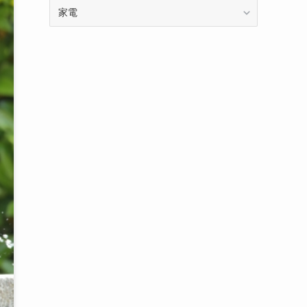
カ
テ
ゴ
リ
ー