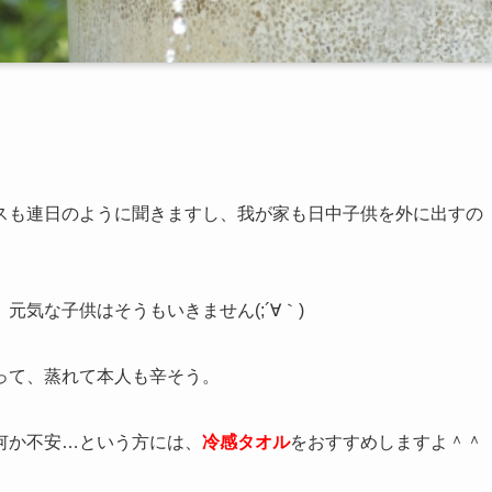
スも連日のように聞きますし、我が家も日中子供を外に出すの
気な子供はそうもいきません(;´∀｀)
って、蒸れて本人も辛そう。
何か不安…という方には、
冷感タオル
をおすすめしますよ＾＾