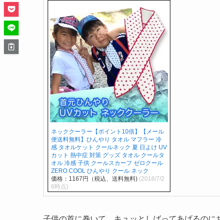
ネッククーラー【ポイント10倍】【メール
便送料無料】ひんやり タオル マフラー 冷
感 タオルケット クールネック 夏 日よけ UV
カット 熱中症 対策 グッズ タオル クールタ
オル 冷感 子供 クールスカーフ ゼロクール
ZERO COOL ひんやり クール ネック
価格：1167円（税込、送料無料)
(2018/7/2
6時点)
子供の首に巻いて、キュッとしばってあげるのに