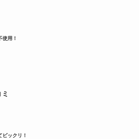
不使用！
コミ
てビックリ！